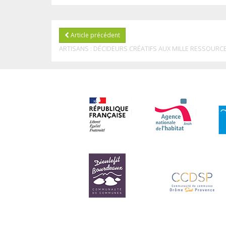
Article précédent
ARTISANS : DÉCIDEURS CRÉATIFS AUX MILLE RESSOURC