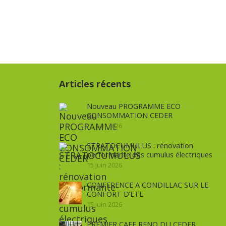
Articles récents
Nouveau PROGRAMME ECO
CONSOMMATION CEDER
15 juin 2026
STRATOCUMULUS : rénovation
performante des cumulus électriques
15 juin 2026
CONFERENCE A CONDILLAC SUR LE
CONFORT D’ETE
15 juin 2026
PREMIER CAFE RENO DU CEDER