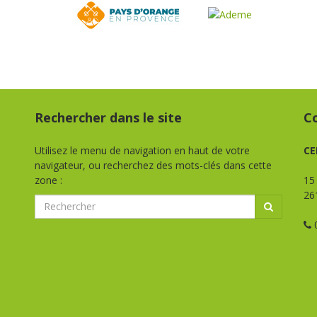
Rechercher dans le site
C
Utilisez le menu de navigation en haut de votre
CE
navigateur, ou recherchez des mots-clés dans cette
zone :
15
26
0