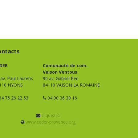
ontacts
DER
Comunauté de com.
Vaison Ventoux
 av. Paul Laurens
90 av. Gabriel Péri
110 NYONS
84110 VAISON LA ROMAINE
4 75 26 22 53
04 90 36 39 16
cliquez ici
www.ceder-provence.org