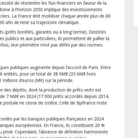
cessité de réorienter les flux financiers en faveur de la
carbone à l’horizon 2050 implique des investissements
nciers. La France doit mobiliser chaque année plus de 80
0 afin de tenir sa trajectoire climatique.
 (prêts bonifiés, garantis ou à long terme). Destinés
s publics et aux particuliers, ils permettent de pallier la
tefois, leur périmètre n’est pas défini par des normes
ques publiques augmente depuis l’accord de Paris. Entre
36 entités, pour un total de 38 Md€ (33 Md€ hors
1 millions d’euros (M€) sur la période.
e des dépôts, dont la production de prêts verts est
 de 7 Md€ en 2024 (17 000 prêts accordés depuis 2014,
 postale ne cesse de croître. Celle de Bpifrance reste
cordés par les banques publiques françaises en 2024
banques européennes. En France, ils constituent 20 %
au privé. Cependant, l’absence de définition harmonisée