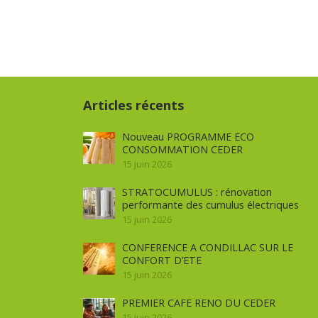
Articles récents
Nouveau PROGRAMME ECO
CONSOMMATION CEDER
15 juin 2026
STRATOCUMULUS : rénovation
performante des cumulus électriques
15 juin 2026
CONFERENCE A CONDILLAC SUR LE
CONFORT D’ETE
15 juin 2026
PREMIER CAFE RENO DU CEDER
15 juin 2026