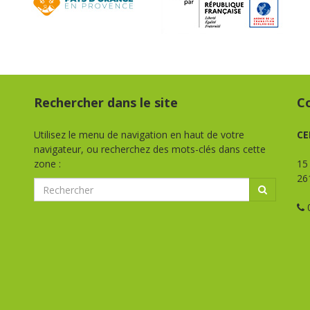
Rechercher dans le site
C
Utilisez le menu de navigation en haut de votre
CE
navigateur, ou recherchez des mots-clés dans cette
zone :
15
26
0