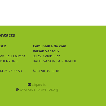
ontacts
DER
Comunauté de com.
Vaison Ventoux
 av. Paul Laurens
90 av. Gabriel Péri
110 NYONS
84110 VAISON LA ROMAINE
4 75 26 22 53
04 90 36 39 16
cliquez ici
www.ceder-provence.org