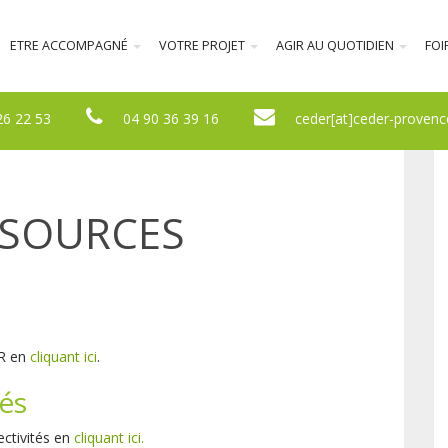
ETRE ACCOMPAGNÉ
VOTRE PROJET
AGIR AU QUOTIDIEN
FOI
26 22 53
04 90 36 39 16
ceder[at]ceder-provenc
SSOURCES
ER en
cliquant ici
.
tés
ectivités en
cliquant ici.