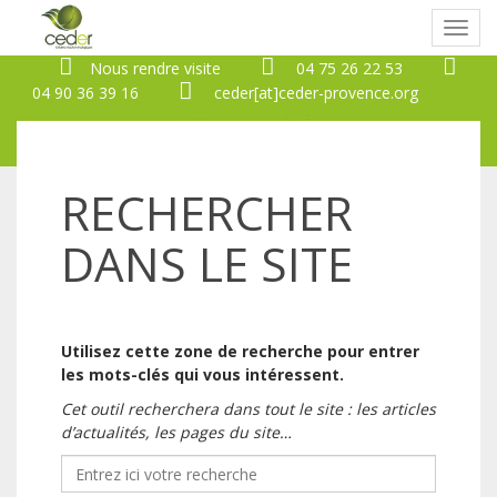
Bascu
naviga
Nous rendre visite
04 75 26 22 53
04 90 36 39 16
ceder[at]ceder-provence.org
RECHERCHER
DANS LE SITE
Utilisez cette zone de recherche pour entrer
les mots-clés qui vous intéressent.
Cet outil recherchera dans tout le site : les articles
d’actualités, les pages du site…