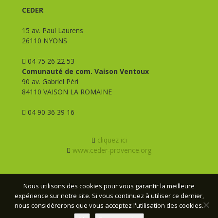
CEDER
15 av. Paul Laurens
26110 NYONS
04 75 26 22 53
Comunauté de com. Vaison Ventoux
90 av. Gabriel Péri
84110 VAISON LA ROMAINE
04 90 36 39 16
cliquez ici
www.ceder-provence.org
Nous utilisons des cookies pour vous garantir la meilleure
expérience sur notre site. Si vous continuez à utiliser ce dernier,
© CEDER Provence - 2026 - Tous droits réservés -
Mentions
nous considérerons que vous acceptez l'utilisation des cookies.
légales
- Conception :
Webmas