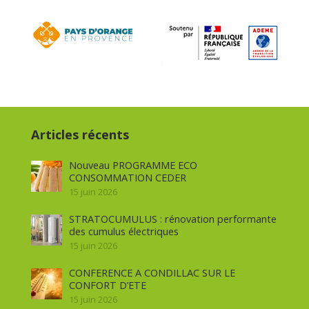
Articles récents
Nouveau PROGRAMME ECO
CONSOMMATION CEDER
15 juin 2026
STRATOCUMULUS : rénovation performante
des cumulus électriques
15 juin 2026
CONFERENCE A CONDILLAC SUR LE
CONFORT D’ETE
15 juin 2026