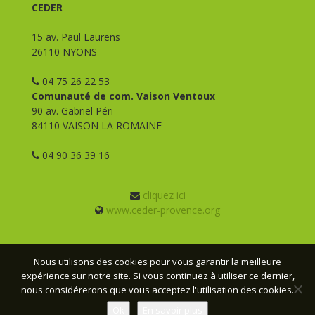
CEDER
15 av. Paul Laurens
26110 NYONS
04 75 26 22 53
Comunauté de com. Vaison Ventoux
90 av. Gabriel Péri
84110 VAISON LA ROMAINE
04 90 36 39 16
cliquez ici
www.ceder-provence.org
Nous utilisons des cookies pour vous garantir la meilleure
expérience sur notre site. Si vous continuez à utiliser ce dernier,
© CEDER Provence - 2026 - Tous droits réservés -
Mentions
nous considérerons que vous acceptez l'utilisation des cookies.
légales
- Conception :
Webmas
Ok
En savoir plus