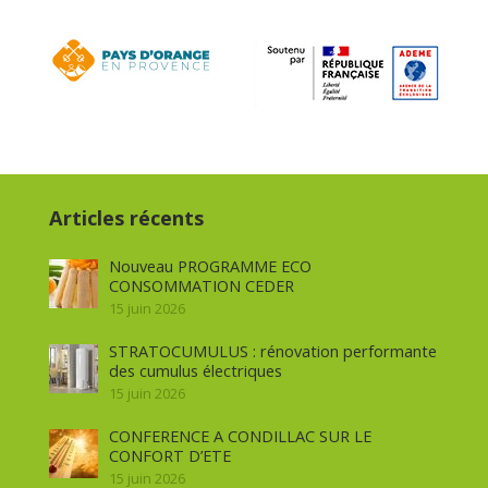
Articles récents
Nouveau PROGRAMME ECO
CONSOMMATION CEDER
15 juin 2026
STRATOCUMULUS : rénovation performante
des cumulus électriques
15 juin 2026
CONFERENCE A CONDILLAC SUR LE
CONFORT D’ETE
15 juin 2026