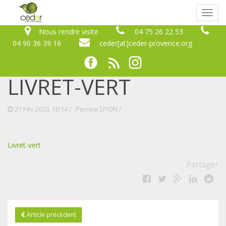
Bascu
naviga
Nous rendre visite
04 75 26 22 53
04 90 36 39 16
ceder[at]ceder-provence.org
LIVRET-VERT
21 Fév 2020, 10:14 /
Perrine DYON
/
Livret-vert
Partager
Article précédent