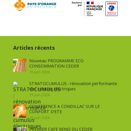
Articles récents
Nouveau PROGRAMME ECO
CONSOMMATION CEDER
15 juin 2026
STRATOCUMULUS : rénovation performante
des cumulus électriques
15 juin 2026
CONFERENCE A CONDILLAC SUR LE
CONFORT D’ETE
15 juin 2026
PREMIER CAFE RENO DU CEDER