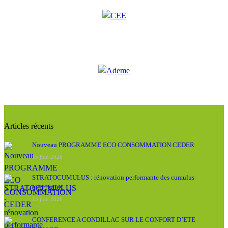
Articles récents
Nouveau PROGRAMME ECO CONSOMMATION CEDER
15 juin 2026
STRATOCUMULUS : rénovation performante des cumulus
électriques
15 juin 2026
CONFERENCE A CONDILLAC SUR LE CONFORT D’ETE