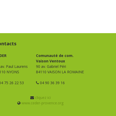
ontacts
DER
Comunauté de com.
Vaison Ventoux
 av. Paul Laurens
90 av. Gabriel Péri
110 NYONS
84110 VAISON LA ROMAINE
4 75 26 22 53
04 90 36 39 16
cliquez ici
www.ceder-provence.org