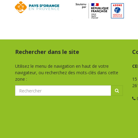
Rechercher dans le site
C
Utilisez le menu de navigation en haut de votre
CE
navigateur, ou recherchez des mots-clés dans cette
zone :
15
26
0