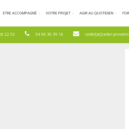
ETRE ACCOMPAGNÉ
VOTRE PROJET
AGIR AU QUOTIDIEN
FOI
26 22 53
04 90 36 39 16
ceder[at]ceder-provenc