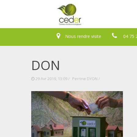
Nous rendre visite
04 75 
DON
29 Avr 2019, 13:09 /
Perrine DYON
/