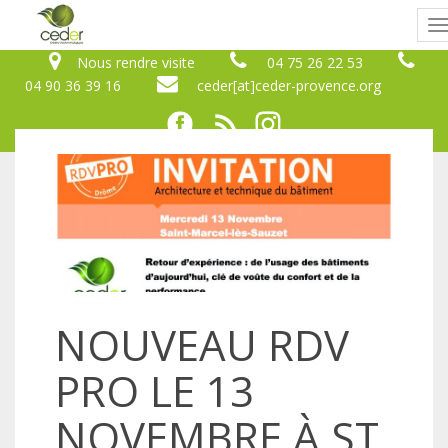
B
n
Nous rendre visite
04 75 26 22 53
04 90 36 39 16
ceder[at]ceder-provence.org
NOUVEAU RDV
PRO LE 13
NOVEMBRE À ST