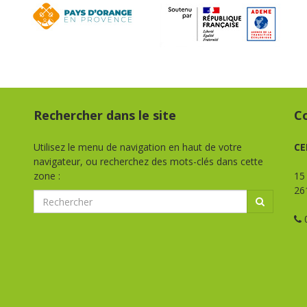
Rechercher dans le site
C
Utilisez le menu de navigation en haut de votre
CE
navigateur, ou recherchez des mots-clés dans cette
zone :
15
26
0