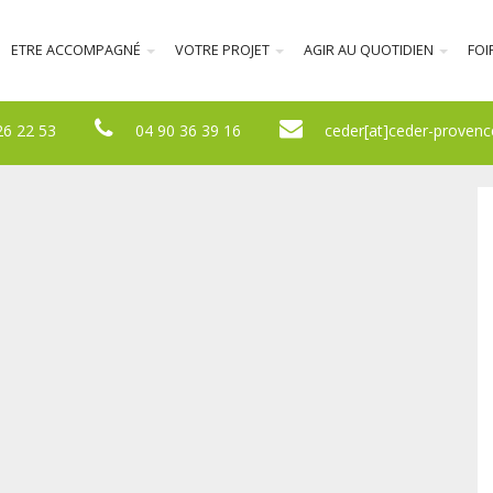
ETRE ACCOMPAGNÉ
VOTRE PROJET
AGIR AU QUOTIDIEN
FOI
26 22 53
04 90 36 39 16
ceder[at]ceder-provenc