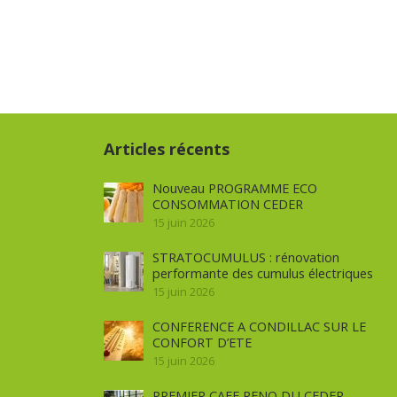
Articles récents
Nouveau PROGRAMME ECO
CONSOMMATION CEDER
15 juin 2026
STRATOCUMULUS : rénovation
performante des cumulus électriques
15 juin 2026
CONFERENCE A CONDILLAC SUR LE
CONFORT D’ETE
15 juin 2026
PREMIER CAFE RENO DU CEDER