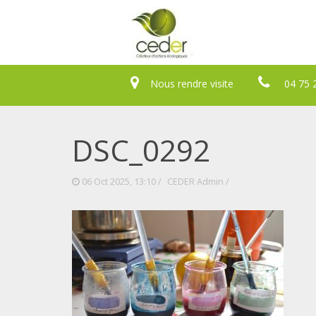
Nous rendre visite
04 75 
DSC_0292
06 Oct 2025, 13:10 /
CEDER Admin
/