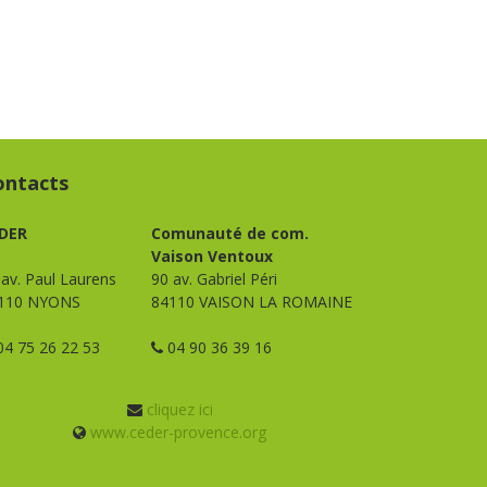
ontacts
DER
Comunauté de com.
Vaison Ventoux
 av. Paul Laurens
90 av. Gabriel Péri
110 NYONS
84110 VAISON LA ROMAINE
4 75 26 22 53
04 90 36 39 16
cliquez ici
www.ceder-provence.org