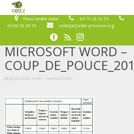
Nous rendre visite
04 75 26 22 53
04 90 36 39 16
ceder[at]ceder-provence.org
MICROSOFT WORD –
COUP_DE_POUCE_201
28 Juin 2018, 15:06 /
Perrine DYON
/