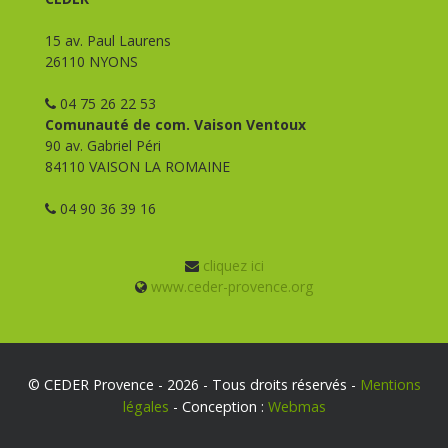
15 av. Paul Laurens
26110 NYONS
04 75 26 22 53
Comunauté de com. Vaison Ventoux
90 av. Gabriel Péri
84110 VAISON LA ROMAINE
04 90 36 39 16
cliquez ici
www.ceder-provence.org
© CEDER Provence - 2026 - Tous droits réservés -
Mentions
légales
- Conception :
Webmas