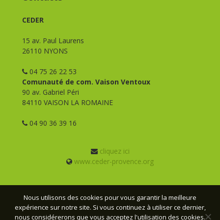
CEDER
15 av. Paul Laurens
26110 NYONS
04 75 26 22 53
Comunauté de com. Vaison Ventoux
90 av. Gabriel Péri
84110 VAISON LA ROMAINE
04 90 36 39 16
cliquez ici
www.ceder-provence.org
Nous utilisons des cookies pour vous garantir la meilleure
expérience sur notre site. Si vous continuez à utiliser ce dernier,
© CEDER Provence - 2026 - Tous droits réservés -
Mentions
nous considérerons que vous acceptez l'utilisation des cookies.