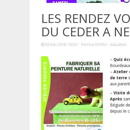
LES RENDEZ V
DU CEDER A NE
03 Déc 2018, 16:03 /
Perrine DYON
/
Actualités
–
Quiz éc
Bourdeau
–
Atelier
de terre
s
aux parent
–
Visite 
A
près
sam
Bégude de
depuis le c