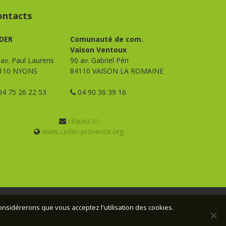
ontacts
DER
Comunauté de com.
Vaison Ventoux
 av. Paul Laurens
90 av. Gabriel Péri
110 NYONS
84110 VAISON LA ROMAINE
4 75 26 22 53
04 90 36 39 16
cliquez ici
www.ceder-provence.org
considérerons que vous acceptez l'utilisation des cookies.
n :
Webmas