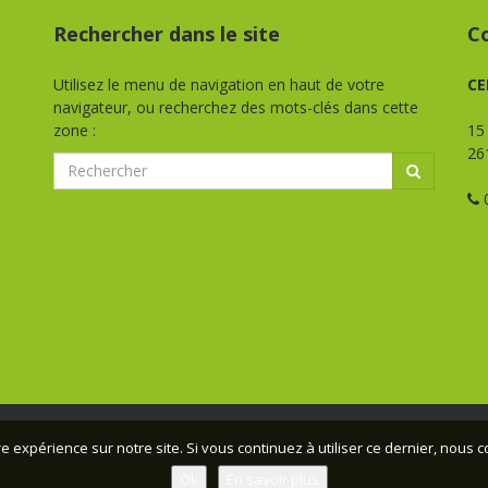
Rechercher dans le site
C
Utilisez le menu de navigation en haut de votre
CE
navigateur, ou recherchez des mots-clés dans cette
zone :
15
26
0
e expérience sur notre site. Si vous continuez à utiliser ce dernier, nous 
ovence - 2026 - Tous droits réservés -
Mentions légales
- Conceptio
Ok
En savoir plus