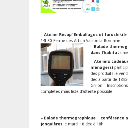
–
Atelier Récup’ Emballages et furoshiki
le
14h30 Ferme des Arts à Vaison la Romaine
–
Bala
de thermogr
dans l’habitat
dans
–
Ateliers cadeau
ménagers)
particip
des produits le vend
déc à partir de 18h3
Grillon – Inscriptions
complètes mais liste d’attente possible
–
Balade thermographique + conférence amé
Jonquières
le mardi 18 déc à 18h