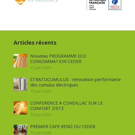
Articles récents
Nouveau PROGRAMME ECO
CONSOMMATION CEDER
15 juin 2026
STRATOCUMULUS : rénovation performante
des cumulus électriques
15 juin 2026
CONFERENCE A CONDILLAC SUR LE
CONFORT D’ETE
15 juin 2026
PREMIER CAFE RENO DU CEDER
15 juin 2026