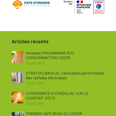
Articles récents
Nouveau PROGRAMME ECO
CONSOMMATION CEDER
15 juin 2026
STRATOCUMULUS : rénovation performante
des cumulus électriques
15 juin 2026
CONFERENCE A CONDILLAC SUR LE
CONFORT D’ETE
15 juin 2026
PREMIER CAFE RENO DU CEDER