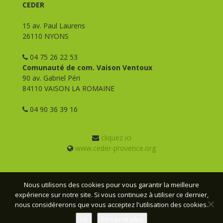
CEDER
15 av. Paul Laurens
26110 NYONS
04 75 26 22 53
Comunauté de com. Vaison Ventoux
90 av. Gabriel Péri
84110 VAISON LA ROMAINE
04 90 36 39 16
cliquez ici
www.ceder-provence.org
Nous utilisons des cookies pour vous garantir la meilleure
expérience sur notre site. Si vous continuez à utiliser ce dernier,
© CEDER Provence - 2026 - Tous droits réservés -
Mentions
nous considérerons que vous acceptez l'utilisation des cookies.
légales
- Conception :
Webmas
Ok
En savoir plus