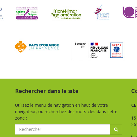
Rechercher dans le site
C
Utilisez le menu de navigation en haut de votre
CE
navigateur, ou recherchez des mots-clés dans cette
zone :
15
26