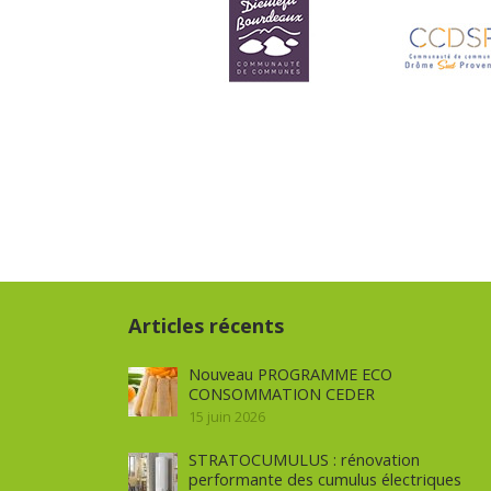
Articles récents
Nouveau PROGRAMME ECO
CONSOMMATION CEDER
15 juin 2026
STRATOCUMULUS : rénovation
performante des cumulus électriques