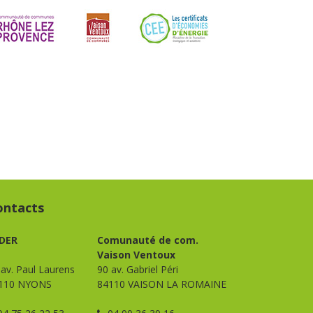
ontacts
DER
Comunauté de com.
Vaison Ventoux
 av. Paul Laurens
90 av. Gabriel Péri
110 NYONS
84110 VAISON LA ROMAINE