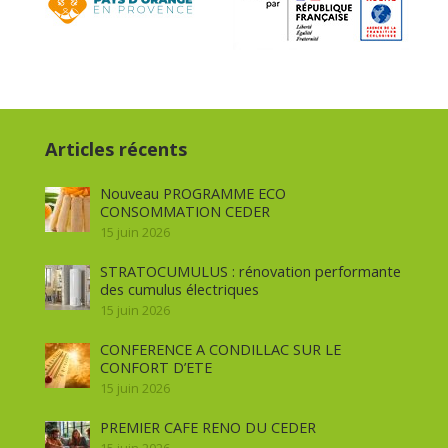
Articles récents
Nouveau PROGRAMME ECO
CONSOMMATION CEDER
15 juin 2026
STRATOCUMULUS : rénovation performante
des cumulus électriques
15 juin 2026
CONFERENCE A CONDILLAC SUR LE
CONFORT D’ETE
15 juin 2026
PREMIER CAFE RENO DU CEDER