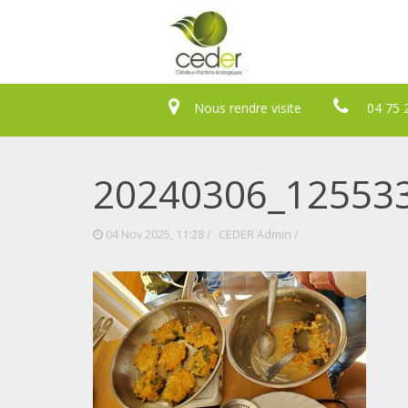
Nous rendre visite
04 75 
20240306_12553
04 Nov 2025, 11:28 /
CEDER Admin
/