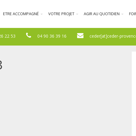
ETRE ACCOMPAGNÉ
VOTRE PROJET
AGIR AU QUOTIDIEN
FOI
26 22 53
04 90 36 39 16
ceder[at]ceder-provenc
3