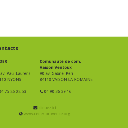
ontacts
DER
Comunauté de com.
Vaison Ventoux
 av. Paul Laurens
90 av. Gabriel Péri
110 NYONS
84110 VAISON LA ROMAINE
4 75 26 22 53
04 90 36 39 16
cliquez ici
www.ceder-provence.org