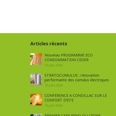
Articles récents
Nouveau PROGRAMME ECO
CONSOMMATION CEDER
15 juin 2026
STRATOCUMULUS : rénovation
performante des cumulus électriques
15 juin 2026
CONFERENCE A CONDILLAC SUR LE
CONFORT D’ETE
15 juin 2026
PREMIER CAFE RENO DU CEDER