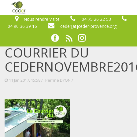
Nous rendre visite
04 75 26 22 53
04 90 36 39 16
ceder[at]ceder-provence.org
COURRIER DU
CEDERNOVEMBRE201
11 Jan 2017, 15:58 /
Perrine DYON
/