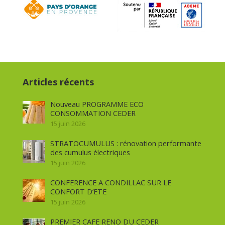
Articles récents
Nouveau PROGRAMME ECO
CONSOMMATION CEDER
15 juin 2026
STRATOCUMULUS : rénovation performante
des cumulus électriques
15 juin 2026
CONFERENCE A CONDILLAC SUR LE
CONFORT D’ETE
15 juin 2026
PREMIER CAFE RENO DU CEDER