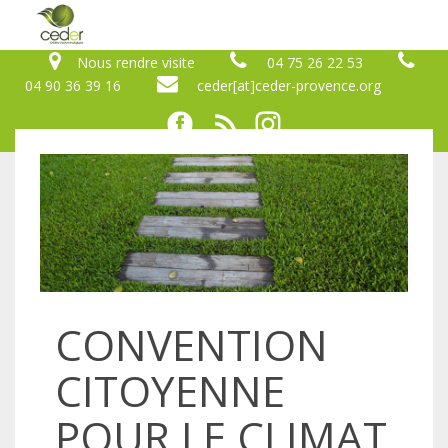
Nous rendre visite
04 75 26 22 53
04 90 36 39 16
ceder[at]ceder-provence.org
CONVENTION
CITOYENNE
POUR LE CLIMAT