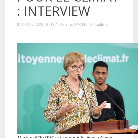
: INTERVIEW
10 Déc 2020, 10:13 /
Perrine DYON
/
Actualités
Martine ROUSSET est comptable. Née à Nyons,