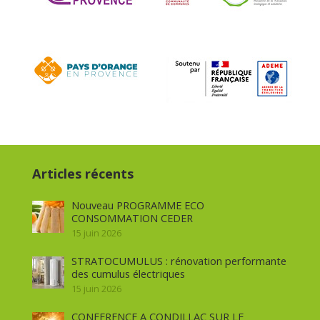
Articles récents
Nouveau PROGRAMME ECO
CONSOMMATION CEDER
15 juin 2026
STRATOCUMULUS : rénovation performante
des cumulus électriques
15 juin 2026
CONFERENCE A CONDILLAC SUR LE