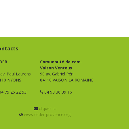
ontacts
DER
Comunauté de com.
Vaison Ventoux
 av. Paul Laurens
90 av. Gabriel Péri
110 NYONS
84110 VAISON LA ROMAINE
4 75 26 22 53
04 90 36 39 16
cliquez ici
www.ceder-provence.org