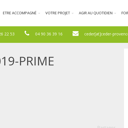
ETRE ACCOMPAGNÉ
VOTRE PROJET
AGIR AU QUOTIDIEN
FOI
26 22 53
04 90 36 39 16
ceder[at]ceder-provenc
019-PRIME
Partager