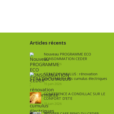
Articles récents
Nouveau PROGRAMME ECO
CONSOMMATION CEDER
15 juin 2026
STRATOCUMULUS : rénovation
performante des cumulus électriques
15 juin 2026
CONFERENCE A CONDILLAC SUR LE
CONFORT D’ETE
15 juin 2026
PREMIER CAFE RENO DU CEDER