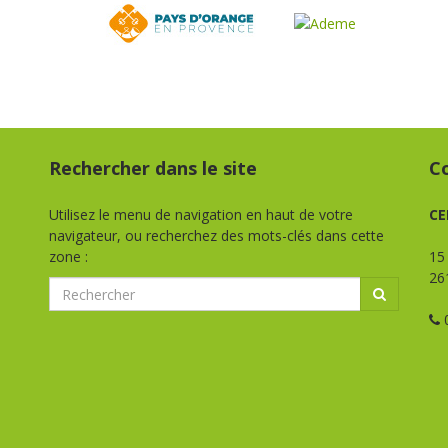
Rechercher dans le site
C
Utilisez le menu de navigation en haut de votre
CE
navigateur, ou recherchez des mots-clés dans cette
zone :
15
26
0