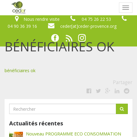
Bascu
naviga
Nous rendre visite
04 75 26 22 53
04 90 36 39 16
ceder[at]ceder-provence.org
BÉNÉFICIAIRES OK
bénéficiaires ok
Partager
Actualités récentes
Nouveau PROGRAMME ECO CONSOMMATION