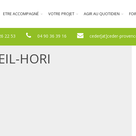
ETRE ACCOMPAGNÉ
VOTRE PROJET
AGIR AU QUOTIDIEN
FOI
26 22 53
04 90 36 39 16
ceder[at]ceder-provenc
EIL-HORI