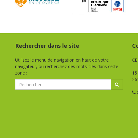
Rechercher dans le site
C
Utilisez le menu de navigation en haut de votre
CE
navigateur, ou recherchez des mots-clés dans cette
zone :
15
26
0