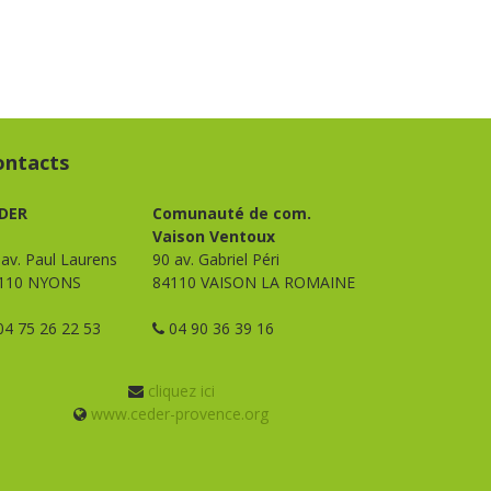
ontacts
DER
Comunauté de com.
Vaison Ventoux
 av. Paul Laurens
90 av. Gabriel Péri
110 NYONS
84110 VAISON LA ROMAINE
4 75 26 22 53
04 90 36 39 16
cliquez ici
www.ceder-provence.org