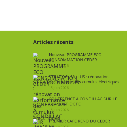
Articles récents
Nouveau PROGRAMME ECO
CONSOMMATION CEDER
15 juin 2026
STRATOCUMULUS : rénovation
performante des cumulus électriques
15 juin 2026
CONFERENCE A CONDILLAC SUR LE
CONFORT D’ETE
15 juin 2026
PREMIER CAFE RENO DU CEDER
15 juin 2026