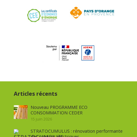
Articles récents
Nouveau PROGRAMME ECO
CONSOMMATION CEDER
15 juin 2026
STRATOCUMULUS : rénovation performante
des cumulus électriques