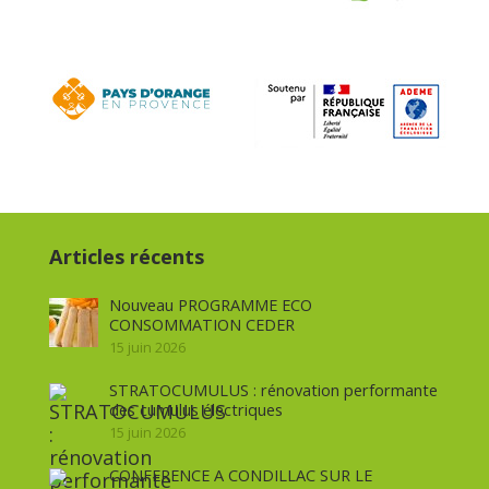
Articles récents
Nouveau PROGRAMME ECO
CONSOMMATION CEDER
15 juin 2026
STRATOCUMULUS : rénovation performante
des cumulus électriques
15 juin 2026
CONFERENCE A CONDILLAC SUR LE