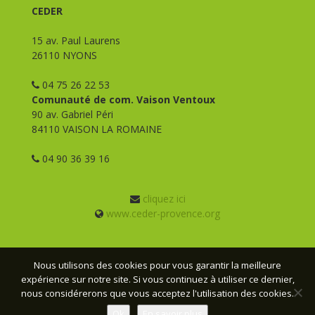
CEDER
15 av. Paul Laurens
26110 NYONS
04 75 26 22 53
Comunauté de com. Vaison Ventoux
90 av. Gabriel Péri
84110 VAISON LA ROMAINE
04 90 36 39 16
cliquez ici
www.ceder-provence.org
Nous utilisons des cookies pour vous garantir la meilleure
expérience sur notre site. Si vous continuez à utiliser ce dernier,
© CEDER Provence - 2026 - Tous droits réservés -
Mentions
nous considérerons que vous acceptez l'utilisation des cookies.
légales
- Conception :
Webmas
Ok
En savoir plus