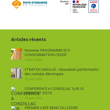
Articles récents
Nouveau PROGRAMME ECO
CONSOMMATION CEDER
15 juin 2026
STRATOCUMULUS : rénovation performante
des cumulus électriques
15 juin 2026
CONFERENCE A CONDILLAC SUR LE
CONFORT D’ETE
15 juin 2026
PREMIER CAFE RENO DU CEDER