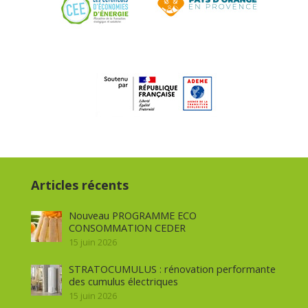
Articles récents
Nouveau PROGRAMME ECO
CONSOMMATION CEDER
15 juin 2026
STRATOCUMULUS : rénovation performante
des cumulus électriques
15 juin 2026