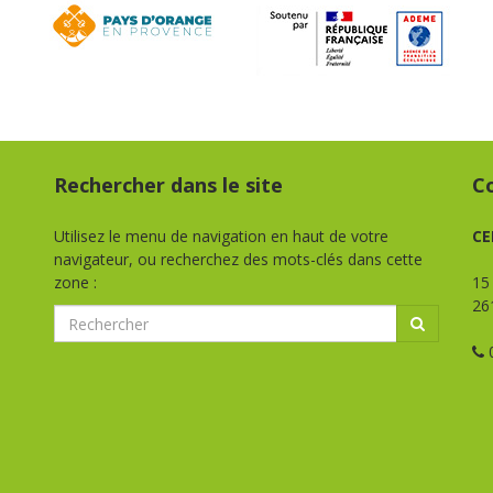
Rechercher dans le site
C
Utilisez le menu de navigation en haut de votre
CE
navigateur, ou recherchez des mots-clés dans cette
zone :
15
26
0