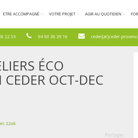
ETRE ACCOMPAGNÉ
VOTRE PROJET
AGIR AU QUOTIDIEN
FOI
26 22 53
04 90 36 39 16
ceder[at]ceder-provenc
LIERS ÉCO
CEDER OCT-DEC
ec 22ok
Partager