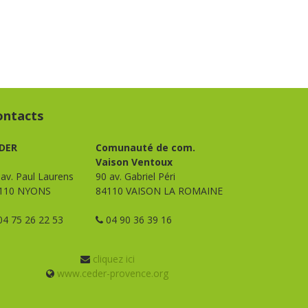
ontacts
DER
Comunauté de com.
Vaison Ventoux
 av. Paul Laurens
90 av. Gabriel Péri
110 NYONS
84110 VAISON LA ROMAINE
4 75 26 22 53
04 90 36 39 16
cliquez ici
www.ceder-provence.org