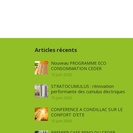
Articles récents
Nouveau PROGRAMME ECO
CONSOMMATION CEDER
15 juin 2026
STRATOCUMULUS : rénovation
performante des cumulus électriques
15 juin 2026
CONFERENCE A CONDILLAC SUR LE
CONFORT D’ETE
15 juin 2026
PREMIER CAFE RENO DU CEDER