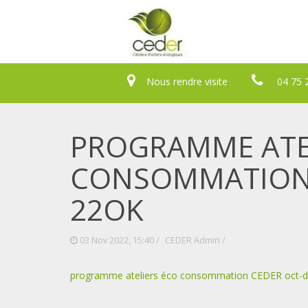
Nous rendre visite
04 75 
PROGRAMME ATE
CONSOMMATION 
22OK
03 Nov 2022, 15:40 /
CEDER Admin
/
programme ateliers éco consommation CEDER oct-d