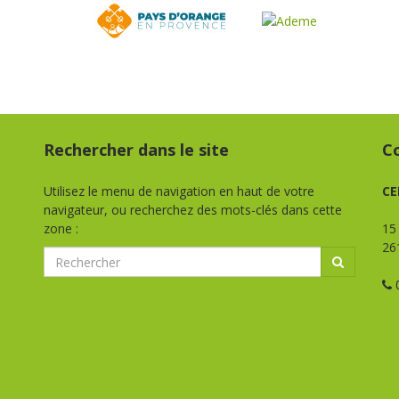
Rechercher dans le site
C
Utilisez le menu de navigation en haut de votre
CE
navigateur, ou recherchez des mots-clés dans cette
zone :
15
26
0