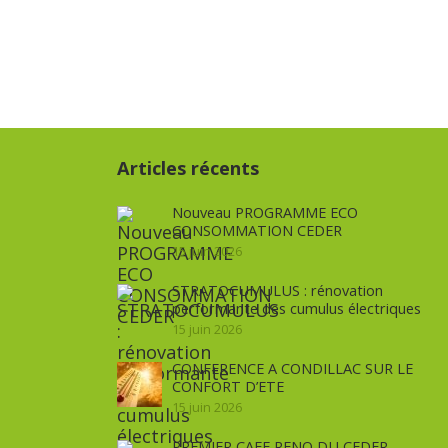
Articles récents
Nouveau PROGRAMME ECO
CONSOMMATION CEDER
15 juin 2026
STRATOCUMULUS : rénovation
performante des cumulus électriques
15 juin 2026
CONFERENCE A CONDILLAC SUR LE
CONFORT D’ETE
15 juin 2026
PREMIER CAFE RENO DU CEDER