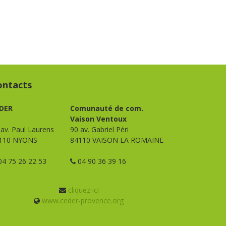
ontacts
DER
Comunauté de com.
Vaison Ventoux
 av. Paul Laurens
90 av. Gabriel Péri
110 NYONS
84110 VAISON LA ROMAINE
4 75 26 22 53
04 90 36 39 16
cliquez ici
www.ceder-provence.org