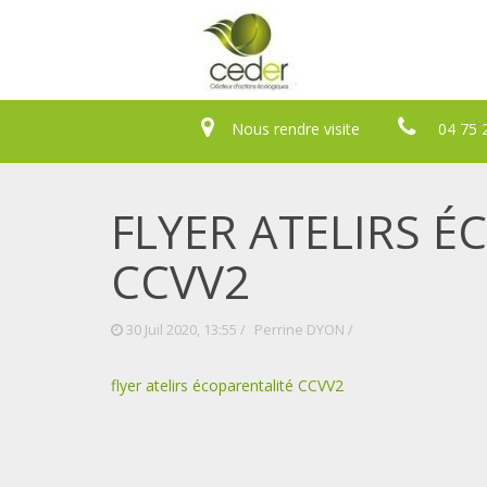
Nous rendre visite
04 75 
FLYER ATELIRS É
CCVV2
30 Juil 2020, 13:55 /
Perrine DYON
/
flyer atelirs écoparentalité CCVV2