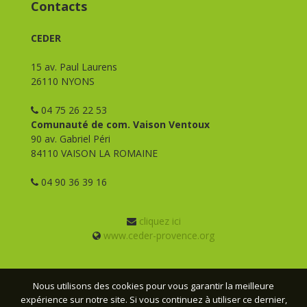
Contacts
CEDER
15 av. Paul Laurens
26110 NYONS
04 75 26 22 53
Comunauté de com. Vaison Ventoux
90 av. Gabriel Péri
84110 VAISON LA ROMAINE
04 90 36 39 16
cliquez ici
www.ceder-provence.org
Nous utilisons des cookies pour vous garantir la meilleure
expérience sur notre site. Si vous continuez à utiliser ce dernier,
© CEDER Provence - 2026 - Tous droits réservés -
Mentions