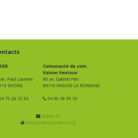
ontacts
DER
Comunauté de com.
Vaison Ventoux
 av. Paul Laurens
90 av. Gabriel Péri
110 NYONS
84110 VAISON LA ROMAINE
4 75 26 22 53
04 90 36 39 16
cliquez ici
www.ceder-provence.org