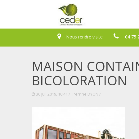
Nous rendre visite
04 75 
MAISON CONTAINE
BICOLORATION
30 Juil 2019, 10:41 /
Perrine DYON
/