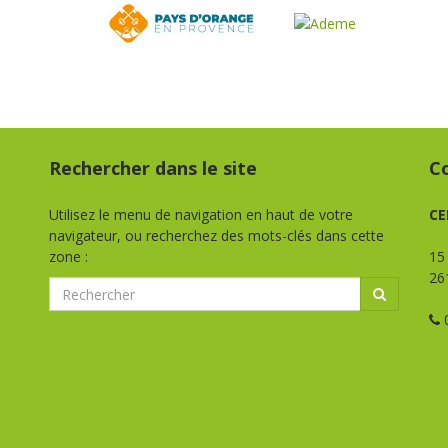
Rechercher dans le site
C
Utilisez le menu de navigation en haut de votre
CE
navigateur, ou recherchez des mots-clés dans cette
zone :
15
26
0