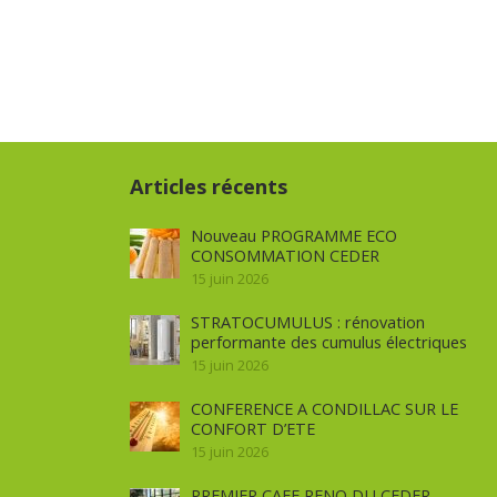
Articles récents
Nouveau PROGRAMME ECO
CONSOMMATION CEDER
15 juin 2026
STRATOCUMULUS : rénovation
performante des cumulus électriques
15 juin 2026
CONFERENCE A CONDILLAC SUR LE
CONFORT D’ETE
15 juin 2026
PREMIER CAFE RENO DU CEDER