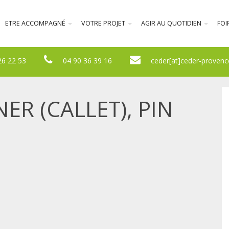
ETRE ACCOMPAGNÉ
VOTRE PROJET
AGIR AU QUOTIDIEN
FOI
26 22 53
04 90 36 39 16
ceder[at]ceder-provenc
R (CALLET), PIN