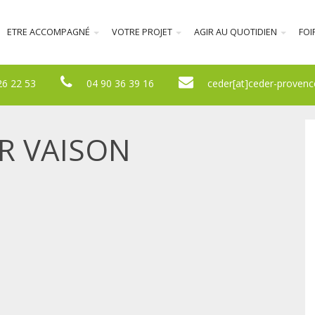
ETRE ACCOMPAGNÉ
VOTRE PROJET
AGIR AU QUOTIDIEN
FOI
26 22 53
04 90 36 39 16
ceder[at]ceder-provenc
ER VAISON