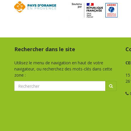
Rechercher dans le site
C
Utilisez le menu de navigation en haut de votre
CE
navigateur, ou recherchez des mots-clés dans cette
zone :
15
26
0