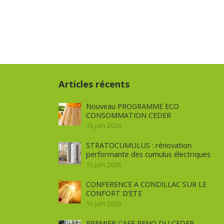
Articles récents
Nouveau PROGRAMME ECO
CONSOMMATION CEDER
15 juin 2026
STRATOCUMULUS : rénovation
performante des cumulus électriques
15 juin 2026
CONFERENCE A CONDILLAC SUR LE
CONFORT D’ETE
15 juin 2026
PREMIER CAFE RENO DU CEDER