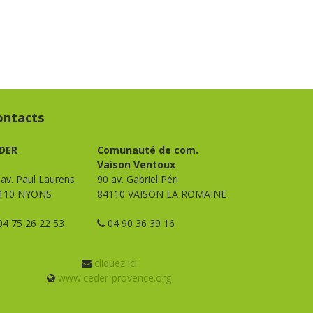
ontacts
DER
Comunauté de com.
Vaison Ventoux
 av. Paul Laurens
90 av. Gabriel Péri
110 NYONS
84110 VAISON LA ROMAINE
4 75 26 22 53
04 90 36 39 16
cliquez ici
www.ceder-provence.org