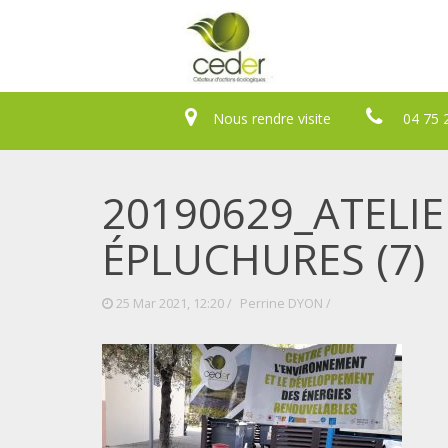
Nous rendre visite
04 75 
20190629_ATELI
ÉPLUCHURES (7)
25 Mar 2021, 12:20 /
Perrine DYON
/