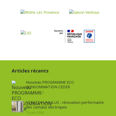
Articles récents
Nouveau PROGRAMME ECO
CONSOMMATION CEDER
15 juin 2026
STRATOCUMULUS : rénovation performante
des cumulus électriques
15 juin 2026