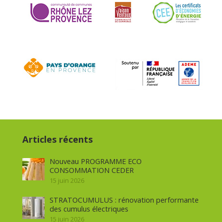
Articles récents
Nouveau PROGRAMME ECO
CONSOMMATION CEDER
15 juin 2026
STRATOCUMULUS : rénovation performante
des cumulus électriques
15 juin 2026