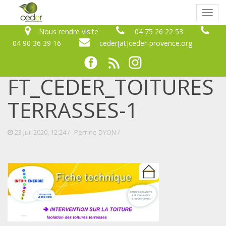
Bascu
naviga
Nous rendre visite
04 75 26 22 53
04 90 36 39 16
ceder[at]ceder-provence.org
FT_CEDER_TOITURES
TERRASSES-1
23 Juil 2020, 12:24 /
Perrine DYON
/