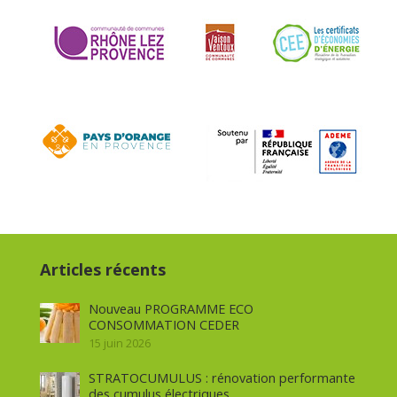
Articles récents
Nouveau PROGRAMME ECO
CONSOMMATION CEDER
15 juin 2026
STRATOCUMULUS : rénovation performante
des cumulus électriques