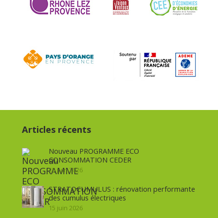
Articles récents
Nouveau PROGRAMME ECO
CONSOMMATION CEDER
15 juin 2026
STRATOCUMULUS : rénovation performante
des cumulus électriques
15 juin 2026