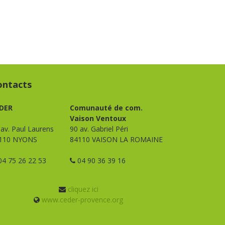
ontacts
DER
Comunauté de com.
Vaison Ventoux
 av. Paul Laurens
90 av. Gabriel Péri
110 NYONS
84110 VAISON LA ROMAINE
4 75 26 22 53
04 90 36 39 16
cliquez ici
www.ceder-provence.org