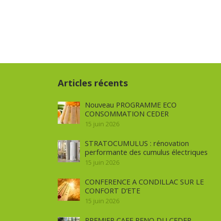
Articles récents
Nouveau PROGRAMME ECO
CONSOMMATION CEDER
15 juin 2026
STRATOCUMULUS : rénovation
performante des cumulus électriques
15 juin 2026
CONFERENCE A CONDILLAC SUR LE
CONFORT D’ETE
15 juin 2026
PREMIER CAFE RENO DU CEDER