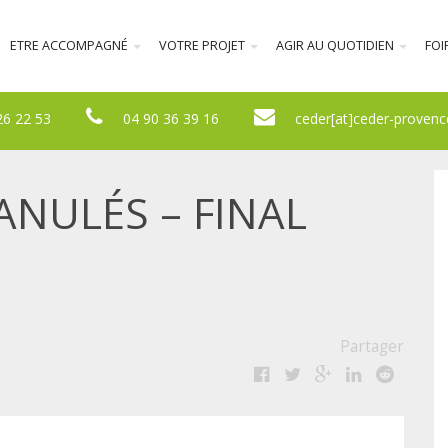
ETRE ACCOMPAGNÉ
VOTRE PROJET
AGIR AU QUOTIDIEN
FOI
26 22 53
04 90 36 39 16
ceder[at]ceder-provenc
ANULÉS – FINAL
Partager