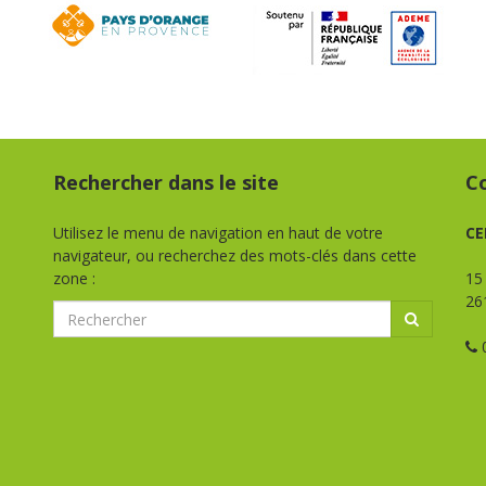
Rechercher dans le site
C
Utilisez le menu de navigation en haut de votre
CE
navigateur, ou recherchez des mots-clés dans cette
zone :
15
26
0