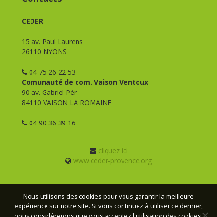
CEDER
15 av. Paul Laurens
26110 NYONS
04 75 26 22 53
Comunauté de com. Vaison Ventoux
90 av. Gabriel Péri
84110 VAISON LA ROMAINE
04 90 36 39 16
cliquez ici
www.ceder-provence.org
Nous utilisons des cookies pour vous garantir la meilleure
expérience sur notre site. Si vous continuez à utiliser ce dernier,
© CEDER Provence - 2026 - Tous droits réservés -
Mentions
nous considérerons que vous acceptez l'utilisation des cookies.