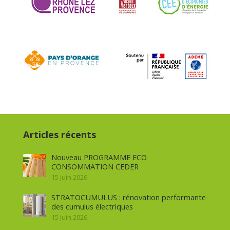
Articles récents
Nouveau PROGRAMME ECO
CONSOMMATION CEDER
15 juin 2026
STRATOCUMULUS : rénovation performante
des cumulus électriques
15 juin 2026