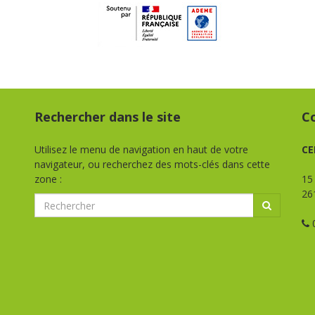
Rechercher dans le site
C
Utilisez le menu de navigation en haut de votre
CE
navigateur, ou recherchez des mots-clés dans cette
zone :
15
26
0