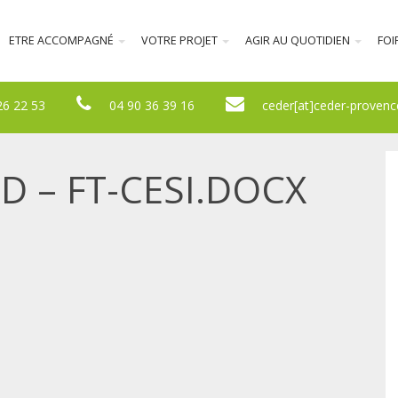
ETRE ACCOMPAGNÉ
VOTRE PROJET
AGIR AU QUOTIDIEN
FOI
26 22 53
04 90 36 39 16
ceder[at]ceder-provenc
 – FT-CESI.DOCX