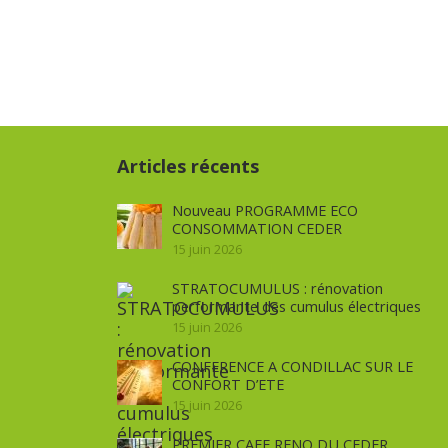
Articles récents
Nouveau PROGRAMME ECO
CONSOMMATION CEDER
15 juin 2026
STRATOCUMULUS : rénovation
performante des cumulus électriques
15 juin 2026
CONFERENCE A CONDILLAC SUR LE
CONFORT D’ETE
15 juin 2026
PREMIER CAFE RENO DU CEDER