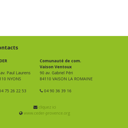
ontacts
DER
Comunauté de com.
Vaison Ventoux
 av. Paul Laurens
90 av. Gabriel Péri
110 NYONS
84110 VAISON LA ROMAINE
4 75 26 22 53
04 90 36 39 16
cliquez ici
www.ceder-provence.org