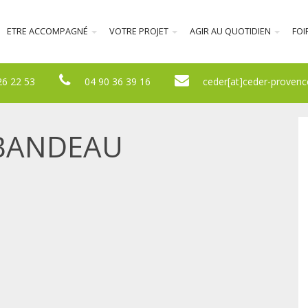
ETRE ACCOMPAGNÉ
VOTRE PROJET
AGIR AU QUOTIDIEN
FOI
26 22 53
04 90 36 39 16
ceder[at]ceder-provenc
BANDEAU