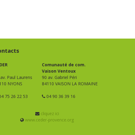
ontacts
DER
Comunauté de com.
Vaison Ventoux
 av. Paul Laurens
90 av. Gabriel Péri
110 NYONS
84110 VAISON LA ROMAINE
4 75 26 22 53
04 90 36 39 16
cliquez ici
www.ceder-provence.org