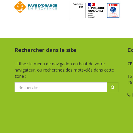
Rechercher dans le site
C
Utilisez le menu de navigation en haut de votre
CE
navigateur, ou recherchez des mots-clés dans cette
zone :
15
26
0