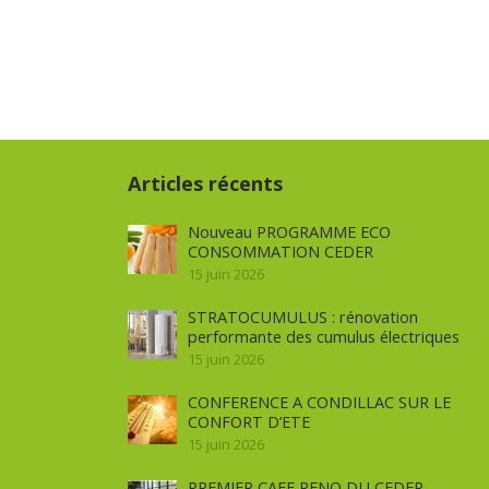
Articles récents
Nouveau PROGRAMME ECO
CONSOMMATION CEDER
15 juin 2026
STRATOCUMULUS : rénovation
performante des cumulus électriques
15 juin 2026
CONFERENCE A CONDILLAC SUR LE
CONFORT D’ETE
15 juin 2026
PREMIER CAFE RENO DU CEDER