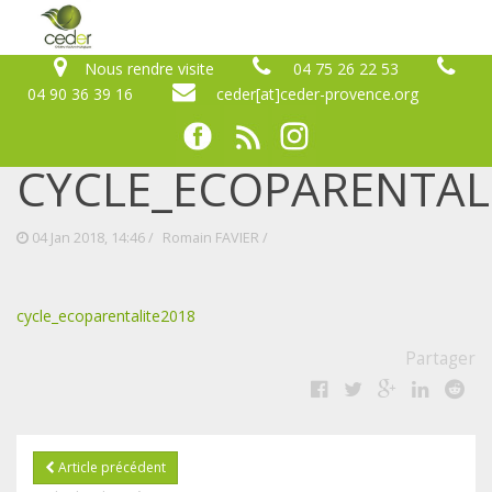
Nous rendre visite
04 75 26 22 53
04 90 36 39 16
ceder[at]ceder-provence.org
CYCLE_ECOPARENTAL
04 Jan 2018, 14:46 /
Romain FAVIER
/
cycle_ecoparentalite2018
Partager
Article précédent