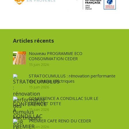
Articles récents
Nouveau PROGRAMME ECO
CONSOMMATION CEDER
15 juin 2026
STRATOCUMULUS : rénovation performante
des cumulus électriques
15 juin 2026
CONFERENCE A CONDILLAC SUR LE
CONFORT D’ETE
15 juin 2026
PREMIER CAFE RENO DU CEDER
15 juin 2026