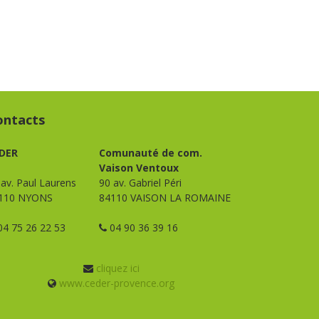
ontacts
DER
Comunauté de com.
Vaison Ventoux
 av. Paul Laurens
90 av. Gabriel Péri
110 NYONS
84110 VAISON LA ROMAINE
4 75 26 22 53
04 90 36 39 16
cliquez ici
www.ceder-provence.org