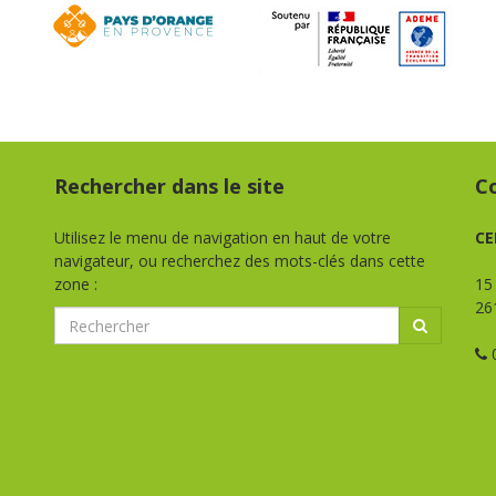
Rechercher dans le site
C
Utilisez le menu de navigation en haut de votre
CE
navigateur, ou recherchez des mots-clés dans cette
zone :
15
26
0