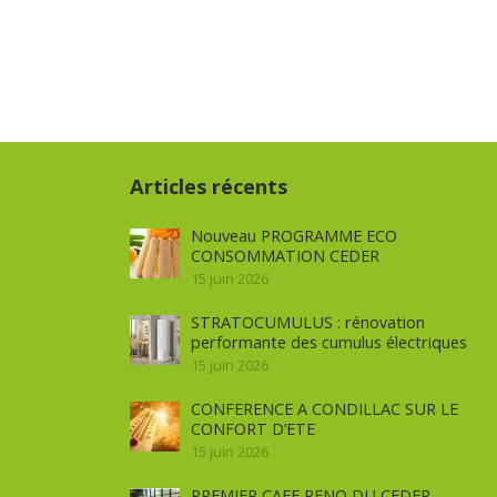
Articles récents
Nouveau PROGRAMME ECO
CONSOMMATION CEDER
15 juin 2026
STRATOCUMULUS : rénovation
performante des cumulus électriques
15 juin 2026
CONFERENCE A CONDILLAC SUR LE
CONFORT D’ETE
15 juin 2026
PREMIER CAFE RENO DU CEDER