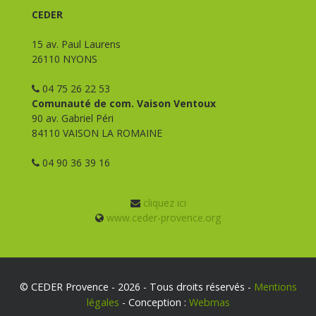
CEDER
15 av. Paul Laurens
26110 NYONS
04 75 26 22 53
Comunauté de com. Vaison Ventoux
90 av. Gabriel Péri
84110 VAISON LA ROMAINE
04 90 36 39 16
cliquez ici
www.ceder-provence.org
© CEDER Provence - 2026 - Tous droits réservés -
Mentions
légales
- Conception :
Webmas