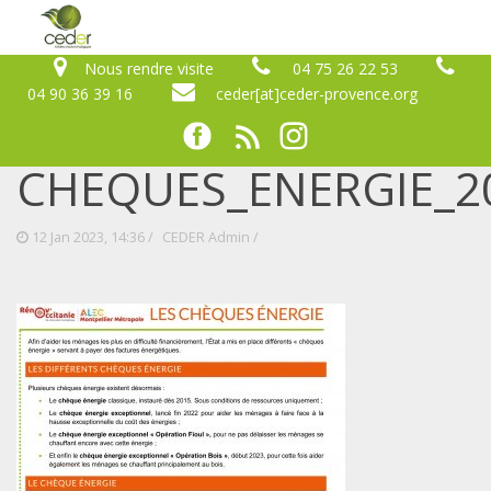
Nous rendre visite
04 75 26 22 53
04 90 36 39 16
ceder[at]ceder-provence.org
CHEQUES_ENERGIE_2
12 Jan 2023, 14:36 /
CEDER Admin
/