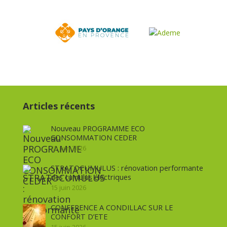
Articles récents
Nouveau PROGRAMME ECO
CONSOMMATION CEDER
15 juin 2026
STRATOCUMULUS : rénovation performante
des cumulus électriques
15 juin 2026
CONFERENCE A CONDILLAC SUR LE
CONFORT D’ETE