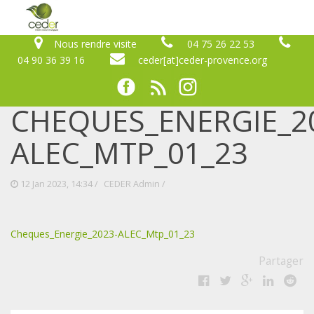
Nous rendre visite
04 75 26 22 53
04 90 36 39 16
ceder[at]ceder-provence.org
CHEQUES_ENERGIE_2
ALEC_MTP_01_23
12 Jan 2023, 14:34 /
CEDER Admin
/
Cheques_Energie_2023-ALEC_Mtp_01_23
Partager